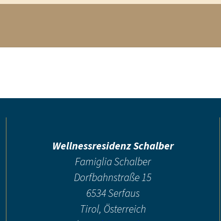
Wellnessresidenz Schalber
Famiglia Schalber
Dorfbahnstraße 15
6534 Serfaus
Tirol, Österreich