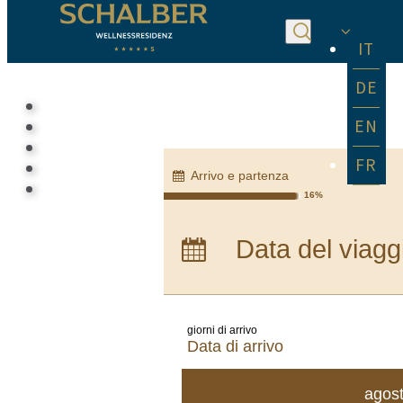
IT
DE
EN
FR
Arrivo e partenza
16%
Arrivo:
nessuna sc
Data del viagg
Pernottamenti:
0