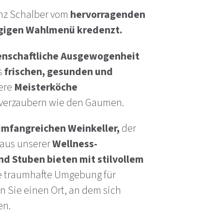
nz Schalber vom
hervorragenden
ngigen Wahlmenü kredenzt.
nschaftliche Ausgewogenheit
us
frischen, gesunden und
ere
Meisterköche
o verzaubern wie den Gaumen.
umfangreichen Weinkeller,
der
n aus unserer
Wellness-
nd Stuben bieten mit stilvollem
e traumhafte Umgebung für
 Sie einen Ort, an dem sich
en.