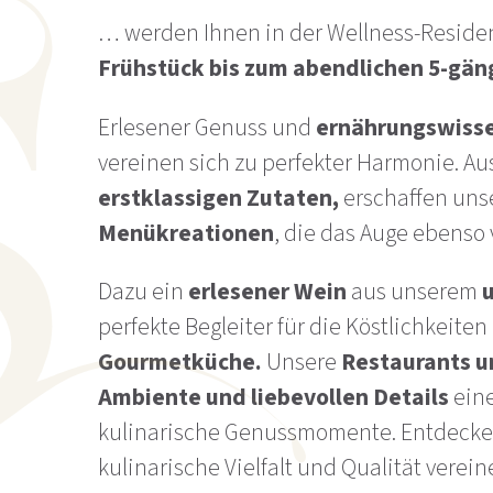
… werden Ihnen in der Wellness-Reside
Frühstück bis zum abendlichen 5-gä
Erlesener Genuss und
ernährungswisse
vereinen sich zu perfekter Harmonie. A
erstklassigen Zutaten,
erschaffen uns
Menükreationen
, die das Auge ebens
Dazu ein
erlesener Wein
aus unserem
perfekte Begleiter für die Köstlichkeite
Gourmetküche.
Unsere
Restaurants u
Ambiente und liebevollen Details
ein
kulinarische Genussmomente. Entdecken
kulinarische Vielfalt und Qualität verein