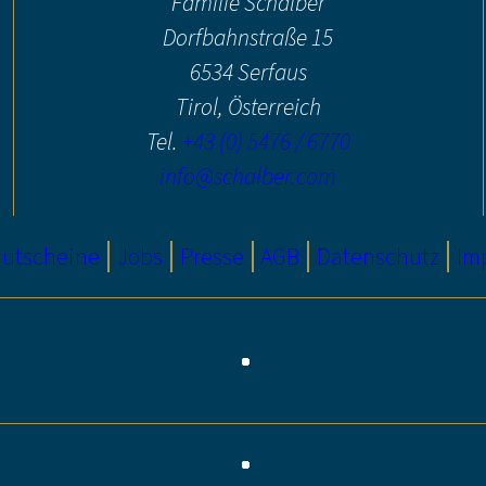
Familie Schalber
Dorfbahnstraße 15
6534 Serfaus
Tirol, Österreich
Tel.
+43 (0) 5476 / 6770
info@schalber.com
utscheine
Jobs
Presse
AGB
Datenschutz
Im