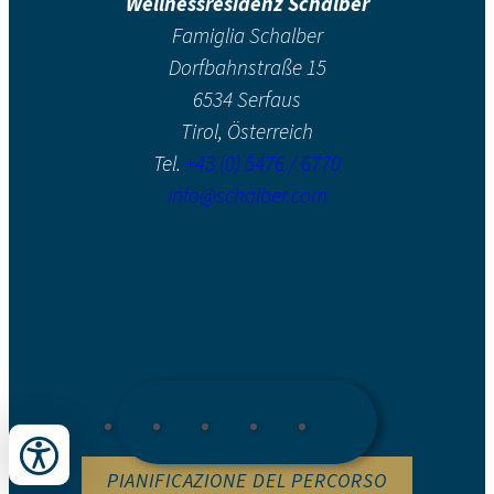
Wellnessresidenz Schalber
Famiglia Schalber
Dorfbahnstraße 15
6534 Serfaus
Tirol, Österreich
Tel.
+43 (0) 5476 / 6770
info@schalber.com
GIRO PANORAMICO
BUONO
GALLERIA FOTOGRAFICA
VIDEOTECA
NEWSLETTER
PIANIFICAZIONE DEL PERCORSO