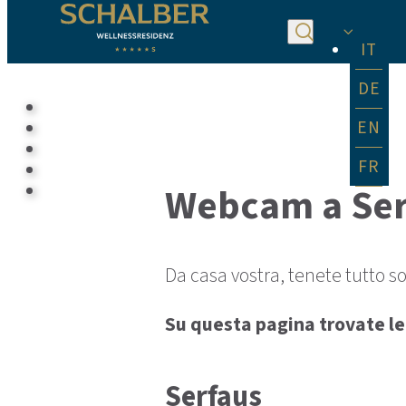
IT
DE
EN
FR
Webcam a Serf
Da casa vostra, tenete tutto s
Su questa pagina trovate le
Serfaus