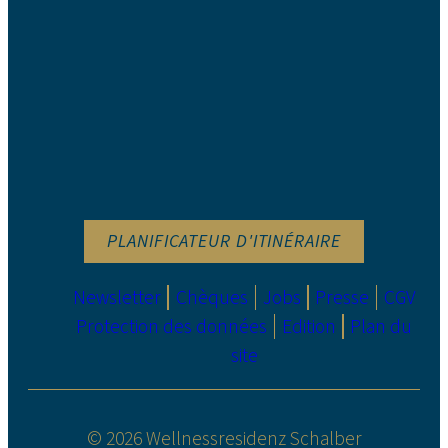
PLANIFICATEUR D'ITINÉRAIRE
Newsletter
Chèques
Jobs
Presse
CGV
Protection des données
Edition
Plan du
site
© 2026 Wellnessresidenz Schalber