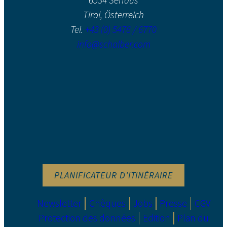
6534 Serfaus
Tirol, Österreich
Tel.
+43 (0) 5476 / 6770
info@schalber.com
PLANIFICATEUR D'ITINÉRAIRE
Newsletter
Chèques
Jobs
Presse
CGV
Protection des données
Edition
Plan du