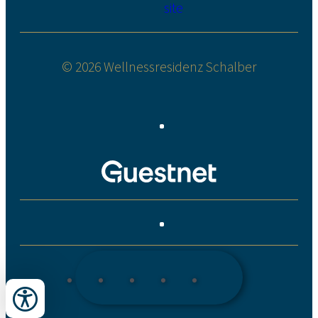
site
© 2026 Wellnessresidenz Schalber
VISITE GUIDÉE
CHÈQUE-CADEAU
GALERIE D'IMAGES
VIDÉOS
NEWSLETTER