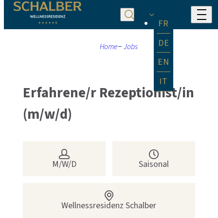
FR
DE
Home
Jobs
EN
IT
Erfahrene/r Rezeptionist/in
(m/w/d)
M/W/D
Saisonal
Wellnessresidenz Schalber
Serfaus
6534
Tirol
Österreic