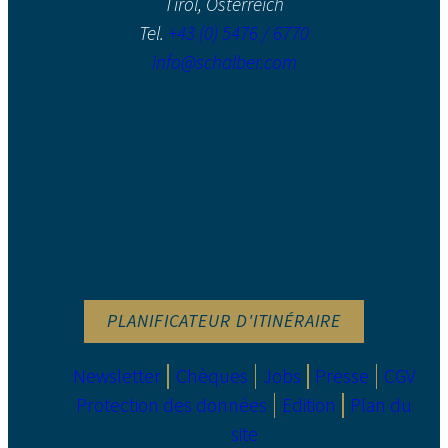
Tirol, Österreich
Tel.
+43 (0) 5476 / 6770
info@schalber.com
PLANIFICATEUR D'ITINÉRAIRE
Newsletter
Chèques
Jobs
Presse
CGV
Protection des données
Edition
Plan du
site