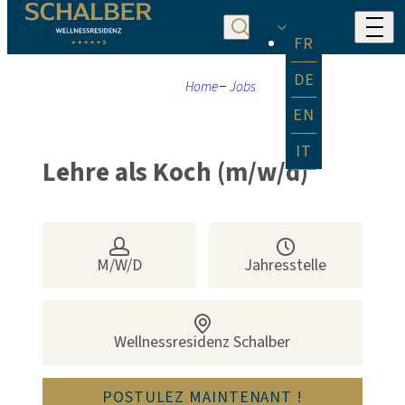
FR
DE
Home
Jobs
EN
IT
Lehre als Koch (m/w/d)
M/W/D
Jahresstelle
Wellnessresidenz Schalber
Serfaus
6534
Tirol
Österreic
POSTULEZ MAINTENANT !